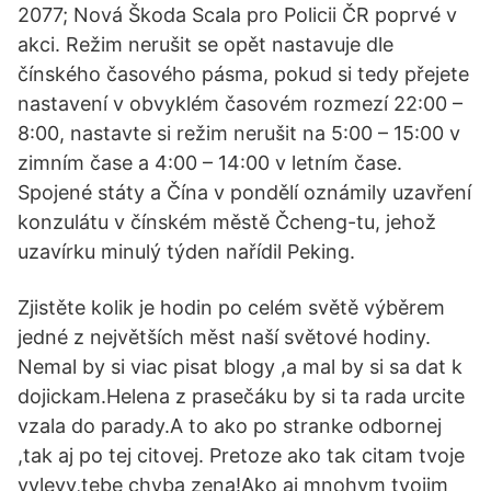
2077; Nová Škoda Scala pro Policii ČR poprvé v
akci. Režim nerušit se opět nastavuje dle
čínského časového pásma, pokud si tedy přejete
nastavení v obvyklém časovém rozmezí 22:00 –
8:00, nastavte si režim nerušit na 5:00 – 15:00 v
zimním čase a 4:00 – 14:00 v letním čase.
Spojené státy a Čína v pondělí oznámily uzavření
konzulátu v čínském městě Čcheng-tu, jehož
uzavírku minulý týden nařídil Peking.
Zjistěte kolik je hodin po celém světě výběrem
jedné z největších měst naší světové hodiny.
Nemal by si viac pisat blogy ,a mal by si sa dat k
dojickam.Helena z prasečáku by si ta rada urcite
vzala do parady.A to ako po stranke odbornej
,tak aj po tej citovej. Pretoze ako tak citam tvoje
vylevy,tebe chyba zena!Ako aj mnohym tvojim