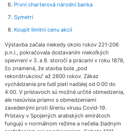
První charterová národní banka
Symetri
Koupit limitní cenu akcií
Výstavba začala niekedy okolo rokov 221-206
p.n.l., pokračovala dostavaním niekoľkých
opevnení v 3. a 8. storočí a prácami v roku 1878,
čo znamená, že stavba bola „pod
rekonštrukciou“ až 2600 rokov. Zákaz
vychádzania pre ľudí platí naďalej od 0:00 do
4:00. V prístavoch sú možné určité obmedzenia,
ale nesúvisia priamo s obmedzeniami
zavedenými proti šíreniu vírusu Covid-19.
Prístavy v Spojených arabských emirátoch
fungujú v normálnom režime a nečelia žiadnym