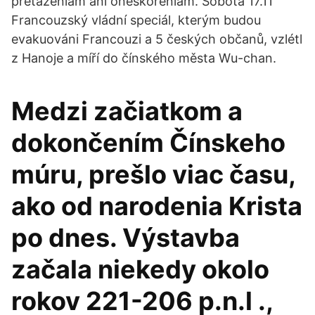
preťaženiam ani oneskoreniam. Sobota 17.11
Francouzský vládní speciál, kterým budou
evakuováni Francouzi a 5 českých občanů, vzlétl
z Hanoje a míří do čínského města Wu-chan.
Medzi začiatkom a
dokončením Čínskeho
múru, prešlo viac času,
ako od narodenia Krista
po dnes. Výstavba
začala niekedy okolo
rokov 221-206 p.n.l .,