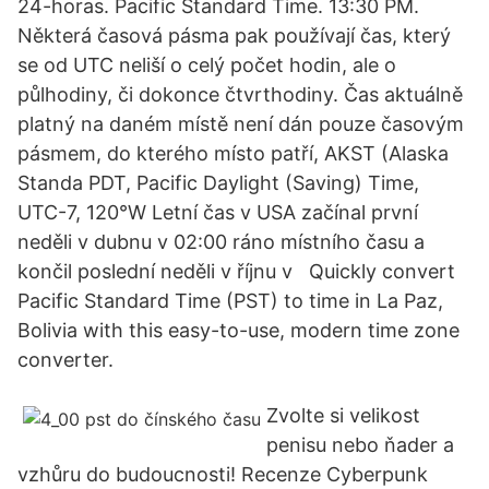
24-horas. Pacific Standard Time. 13:30 PM.
Některá časová pásma pak používají čas, který
se od UTC neliší o celý počet hodin, ale o
půlhodiny, či dokonce čtvrthodiny. Čas aktuálně
platný na daném místě není dán pouze časovým
pásmem, do kterého místo patří, AKST (Alaska
Standa PDT, Pacific Daylight (Saving) Time,
UTC-7, 120°W Letní čas v USA začínal první
neděli v dubnu v 02:00 ráno místního času a
končil poslední neděli v říjnu v Quickly convert
Pacific Standard Time (PST) to time in La Paz,
Bolivia with this easy-to-use, modern time zone
converter.
Zvolte si velikost
penisu nebo ňader a
vzhůru do budoucnosti! Recenze Cyberpunk