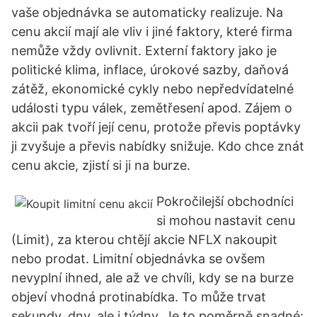
vaše objednávka se automaticky realizuje. Na
cenu akcií mají ale vliv i jiné faktory, které firma
nemůže vždy ovlivnit. Externí faktory jako je
politické klima, inflace, úrokové sazby, daňová
zátěž, ekonomické cykly nebo nepředvídatelné
události typu válek, zemětřesení apod. Zájem o
akcii pak tvoří její cenu, protože převis poptávky
ji zvyšuje a převis nabídky snižuje. Kdo chce znát
cenu akcie, zjistí si ji na burze.
Pokročilejší obchodníci
si mohou nastavit cenu
(Limit), za kterou chtějí akcie NFLX nakoupit
nebo prodat. Limitní objednávka se ovšem
nevyplní ihned, ale až ve chvíli, kdy se na burze
objeví vhodná protinabídka. To může trvat
sekundy, dny, ale i týdny. Je to poměrně snadné: