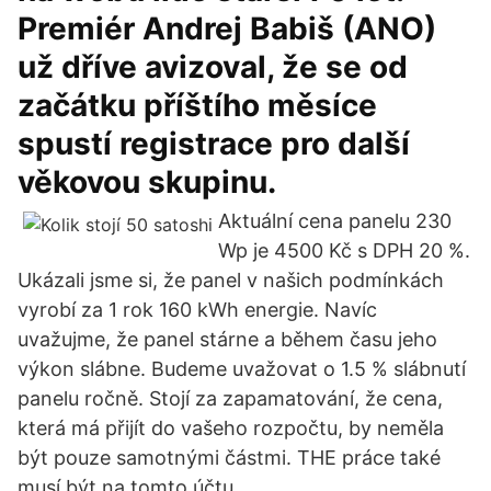
Premiér Andrej Babiš (ANO)
už dříve avizoval, že se od
začátku příštího měsíce
spustí registrace pro další
věkovou skupinu.
Aktuální cena panelu 230
Wp je 4500 Kč s DPH 20 %.
Ukázali jsme si, že panel v našich podmínkách
vyrobí za 1 rok 160 kWh energie. Navíc
uvažujme, že panel stárne a během času jeho
výkon slábne. Budeme uvažovat o 1.5 % slábnutí
panelu ročně. Stojí za zapamatování, že cena,
která má přijít do vašeho rozpočtu, by neměla
být pouze samotnými částmi. THE práce také
musí být na tomto účtu.