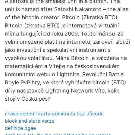
A satoshi is the smallest unit in a bitcoin. This
unit is named after Satoshi Nakamoto – the alias
of the bitcoin creator. Bitcoin (Zkratka BTC).
Bitcoin (zkratka BTC) je internetová virtuální
měna fungující od roku 2009. Touto měnou lze
velmi omezeně platit na internetu, zároveň slouží
jako investiční a spekulativní instrument s
vysokou volatilitou. Měna Bitcoin je založena na
matematickém a Vítejte na československém
komunitním webu o Lightnite. Revoluční Battle
Royle PvP hry, ve které vyhráváte bitcoin (BTC)
díky nadstavbě Lightning Network Víte, kolik
stojí v Česku pes?
chase debetní karta odmítnuta bez důvodu
blockland staré verze
definice ogee