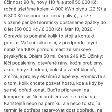
účinnost 90 %, nový 110 % a stojí 50 000 Kč;
ročně ušetříme kolem 4 000 kWh plynu (22 %) a
6 300 Kč (úspora krát cena paliva), takže
vložené peníze teoreticky dostaneme zpátky do
8 let (50 000 Kč / 6 300 Kč). Mar 10, 2020 ·
Opravdu to pomáhá kolík to stoji a kontakt
prosím. Vážení zákazníci, v předprodeji nyní
nabízíme 100% přírodní mast ze smrkové
pryskyřice. Objem 50 ml. Cena 249 Kč. Účinky:
léčí popáleniny, otevřené rány, kožní problémy,
akné, hmyzí bodnutí, bolest a zánět kloubů,
zmírňuje projevy ekzémů a lupénky. Promluvte si
o tom, kolik chcete pozvat hostů, kde a kdy by
se měl obřad konat. Buďte připravení na
kompromisy. Není problém vzít se třeba na
Karlštejně nebo na parníku, ale něco to stojí a
termín je potřeba rezervovat dost dopředu, na