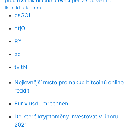
proč trvá tak dlouho převést peníze do venmo
lk m kl k kk mm
psGOI
ntjOl
RY
zp
tvltN
Nejlevnější místo pro nákup bitcoinů online
reddit
Eur v usd umrechnen
Do které kryptoměny investovat v únoru
2021