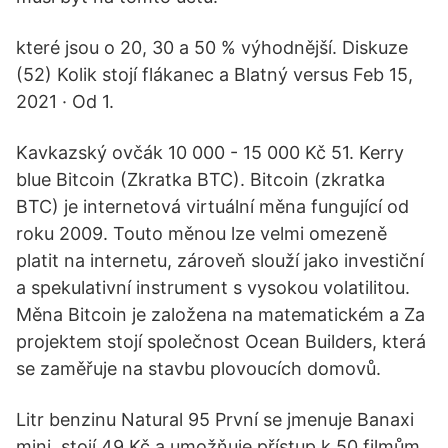
které jsou o 20, 30 a 50 % výhodnější. Diskuze
(52) Kolik stojí flákanec a Blatný versus Feb 15,
2021 · Od 1.
Kavkazský ovčák 10 000 - 15 000 Kč 51. Kerry
blue Bitcoin (Zkratka BTC). Bitcoin (zkratka
BTC) je internetová virtuální měna fungující od
roku 2009. Touto měnou lze velmi omezeně
platit na internetu, zároveň slouží jako investiční
a spekulativní instrument s vysokou volatilitou.
Měna Bitcoin je založena na matematickém a Za
projektem stojí společnost Ocean Builders, která
se zaměřuje na stavbu plovoucích domovů.
Litr benzinu Natural 95 První se jmenuje Banaxi
mini, stojí 49 Kč a umožňuje přístup k 50 filmům.