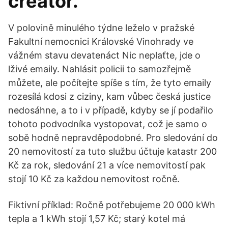
creator.
V polovině minulého týdne leželo v pražské
Fakultní nemocnici Královské Vinohrady ve
vážném stavu devatenáct Nic neplaťte, jde o
lživé emaily. Nahlásit policii to samozřejmě
můžete, ale počítejte spíše s tím, že tyto emaily
rozesílá kdosi z ciziny, kam vůbec česká justice
nedosáhne, a to i v případě, kdyby se jí podařilo
tohoto podvodníka vystopovat, což je samo o
sobě hodně nepravděpodobné. Pro sledování do
20 nemovitostí za tuto službu účtuje katastr 200
Kč za rok, sledování 21 a více nemovitostí pak
stojí 10 Kč za každou nemovitost ročně.
Fiktivní příklad: Ročně potřebujeme 20 000 kWh
tepla a 1 kWh stojí 1,57 Kč; starý kotel má