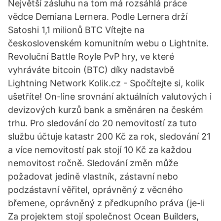
Největší zásluhu na tom má rozsáhlá práce
vědce Demiana Lernera. Podle Lernera drží
Satoshi 1,1 milionů BTC Vítejte na
československém komunitním webu o Lightnite.
Revoluční Battle Royle PvP hry, ve které
vyhráváte bitcoin (BTC) díky nadstavbě
Lightning Network Kolik.cz - Spočítejte si, kolik
ušetříte! On-line srovnání aktuálních valutových i
devizových kurzů bank a směnáren na českém
trhu. Pro sledování do 20 nemovitostí za tuto
službu účtuje katastr 200 Kč za rok, sledování 21
a více nemovitostí pak stojí 10 Kč za každou
nemovitost ročně. Sledování změn může
požadovat jedině vlastník, zástavní nebo
podzástavní věřitel, oprávněný z věcného
břemene, oprávněný z předkupního práva (je-li
Za projektem stojí společnost Ocean Builders,