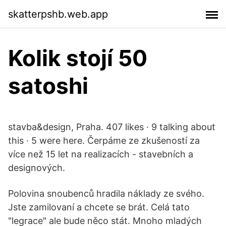
skatterpshb.web.app
Kolik stojí 50
satoshi
stavba&design, Praha. 407 likes · 9 talking about
this · 5 were here. Čerpáme ze zkušeností za
více než 15 let na realizacích - stavebních a
designových.
Polovina snoubenců hradila náklady ze svého.
Jste zamilovaní a chcete se brát. Celá tato
"legrace" ale bude něco stát. Mnoho mladých