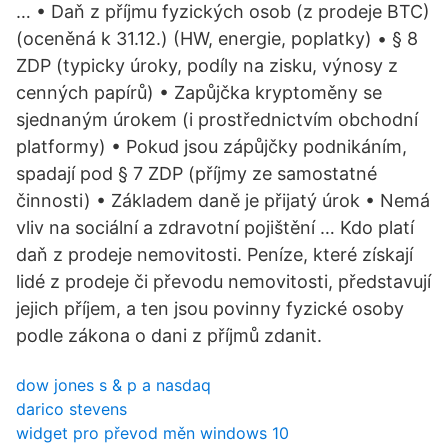
… • Daň z příjmu fyzických osob (z prodeje BTC)
(oceněná k 31.12.) (HW, energie, poplatky) • § 8
ZDP (typicky úroky, podíly na zisku, výnosy z
cenných papírů) • Zapůjčka kryptoměny se
sjednaným úrokem (i prostřednictvím obchodní
platformy) • Pokud jsou zápůjčky podnikáním,
spadají pod § 7 ZDP (příjmy ze samostatné
činnosti) • Základem daně je přijatý úrok • Nemá
vliv na sociální a zdravotní pojištění … Kdo platí
daň z prodeje nemovitosti. Peníze, které získají
lidé z prodeje či převodu nemovitosti, představují
jejich příjem, a ten jsou povinny fyzické osoby
podle zákona o dani z příjmů zdanit.
dow jones s & p a nasdaq
darico stevens
widget pro převod měn windows 10