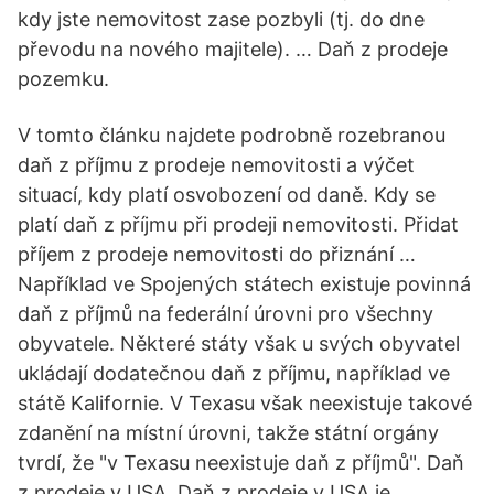
kdy jste nemovitost zase pozbyli (tj. do dne
převodu na nového majitele). … Daň z prodeje
pozemku.
V tomto článku najdete podrobně rozebranou
daň z příjmu z prodeje nemovitosti a výčet
situací, kdy platí osvobození od daně. Kdy se
platí daň z příjmu při prodeji nemovitosti. Přidat
příjem z prodeje nemovitosti do přiznání …
Například ve Spojených státech existuje povinná
daň z příjmů na federální úrovni pro všechny
obyvatele. Některé státy však u svých obyvatel
ukládají dodatečnou daň z příjmu, například ve
státě Kalifornie. V Texasu však neexistuje takové
zdanění na místní úrovni, takže státní orgány
tvrdí, že "v Texasu neexistuje daň z příjmů". Daň
z prodeje v USA. Daň z prodeje v USA je