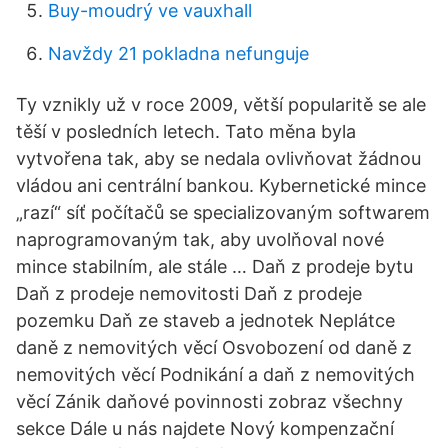
Buy-moudrý ve vauxhall
Navždy 21 pokladna nefunguje
Ty vznikly už v roce 2009, větší popularitě se ale
těší v posledních letech. Tato měna byla
vytvořena tak, aby se nedala ovlivňovat žádnou
vládou ani centrální bankou. Kybernetické mince
„razí“ síť počítačů se specializovaným softwarem
naprogramovaným tak, aby uvolňoval nové
mince stabilním, ale stále … Daň z prodeje bytu
Daň z prodeje nemovitosti Daň z prodeje
pozemku Daň ze staveb a jednotek Neplátce
daně z nemovitých věcí Osvobození od daně z
nemovitých věcí Podnikání a daň z nemovitých
věcí Zánik daňové povinnosti zobraz všechny
sekce Dále u nás najdete Nový kompenzační