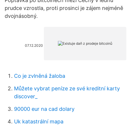
Poptávka po bitcoinech mezi Čechy v lednu
prudce vzrostla, proti prosinci je zájem nejméně
dvojnásobný.
07.12.2020
Co je zvlněná žaloba
Můžete vybrat peníze ze své kreditní karty
discover_
90000 eur na cad dolary
Uk katastrální mapa