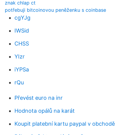
znak chlap ct
potřebuji bitcoinovou peněženku s coinbase
cgYJg
IWSid
CHSS
YIzr
iYPSa
rQu
Převést euro na inr
Hodnota opálů na karát
Koupit platební kartu paypal v obchodě