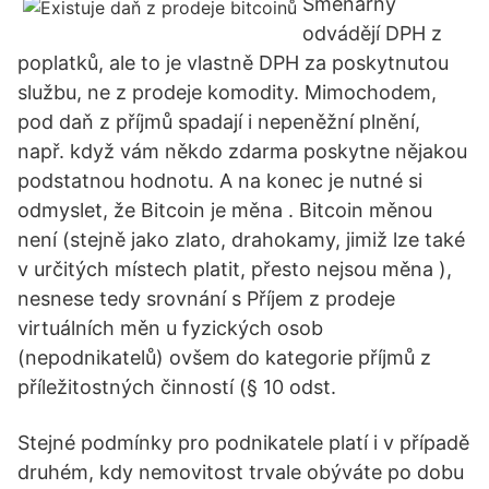
Směnárny
odvádějí DPH z
poplatků, ale to je vlastně DPH za poskytnutou
službu, ne z prodeje komodity. Mimochodem,
pod daň z příjmů spadají i nepeněžní plnění,
např. když vám někdo zdarma poskytne nějakou
podstatnou hodnotu. A na konec je nutné si
odmyslet, že Bitcoin je měna . Bitcoin měnou
není (stejně jako zlato, drahokamy, jimiž lze také
v určitých místech platit, přesto nejsou měna ),
nesnese tedy srovnání s Příjem z prodeje
virtuálních měn u fyzických osob
(nepodnikatelů) ovšem do kategorie příjmů z
příležitostných činností (§ 10 odst.
Stejné podmínky pro podnikatele platí i v případě
druhém, kdy nemovitost trvale obýváte po dobu