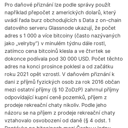
Pro daňové přiznání lze podle správy použít
například přepočet z amerických dolarů, který
uvádí řada burz obchodujících s Data z on-chain
datového serveru Glassnode ukazují, že počet
adres s 1 000 a více bitcoiny (často nazývaných
jako „velryby“) v minulém týdnu dále rostl,
zatímco cena bitcoinů klesla a ve čtvrtek se
dokonce podívala pod 30 000 USD. Počet těchto
adres na konci prosince poklesl a od začátku
roku 2021 opět vzrostl. V daňovém přiznání k
dani z příjmů fyzických osob za rok 2016 občan
mezi ostatní příjmy (§ 10 ZoDzP) zahrnul příjmy
odpovídající kupní ceně pozemků, příjem z
prodeje rekreační chaty nikoliv. Podle jeho
názoru se na příjem z prodeje rekreační chaty
vztahovalo osvobození od daně (§ 4 odst. 1