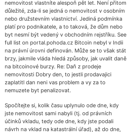
nemovitost vlastníte alespoň pět let. Není přitom
důležité, zda-li se jedná o nemovitost v osobním
nebo družstevním vlastnictví. Jediná podmínka
platí pro podnikatele, a to taková, že dům nebo
byt nesmí být vedený v obchodním rejstříku. See
full list on portal.pohoda.cz Bitcoin nebyl v Indii
na právní úrovni definován. Může se to však stát
brzy, jakmile vláda hledá způsoby, jak uvalit daně
na bitcoinové burzy. Re: Daň z prodeje
nemovitosti Dobry den, to jestli prodavajici
zaplatitl dan neni vas problem a vy za to
nemuzete byt penalizovat.
Spočítejte si, kolik času uplynulo ode dne, kdy
jste nemovitost sami nabyli (tj. od právních
účinků vkladu, tedy ode dne, kdy jste podali
návrh na vklad na katastrální úřad), až do dne,