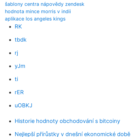
šablony centra nápovědy zendesk
hodnota mince morris v indii
aplikace los angeles kings
RK
tbdk
rj
yJm
ti
rER
uOBKJ
Historie hodnoty obchodování s bitcoiny
Nejlepší přírůstky v dnešní ekonomické době