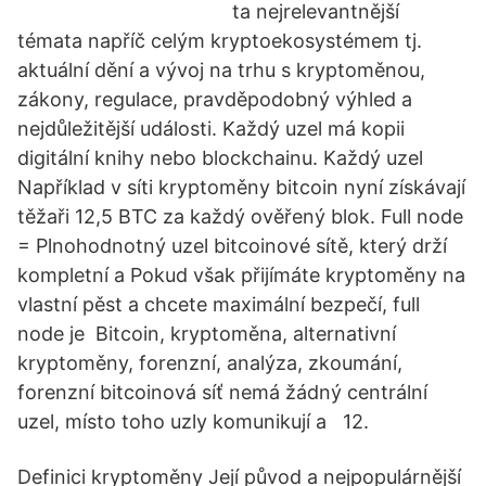
ta nejrelevantnější
témata napříč celým kryptoekosystémem tj.
aktuální dění a vývoj na trhu s kryptoměnou,
zákony, regulace, pravděpodobný výhled a
nejdůležitější události. Každý uzel má kopii
digitální knihy nebo blockchainu. Každý uzel
Například v síti kryptoměny bitcoin nyní získávají
těžaři 12,5 BTC za každý ověřený blok. Full node
= Plnohodnotný uzel bitcoinové sítě, který drží
kompletní a Pokud však přijímáte kryptoměny na
vlastní pěst a chcete maximální bezpečí, full
node je Bitcoin, kryptoměna, alternativní
kryptoměny, forenzní, analýza, zkoumání,
forenzní bitcoinová síť nemá žádný centrální
uzel, místo toho uzly komunikují a 12.
Definici kryptoměny Její původ a nejpopulárnější