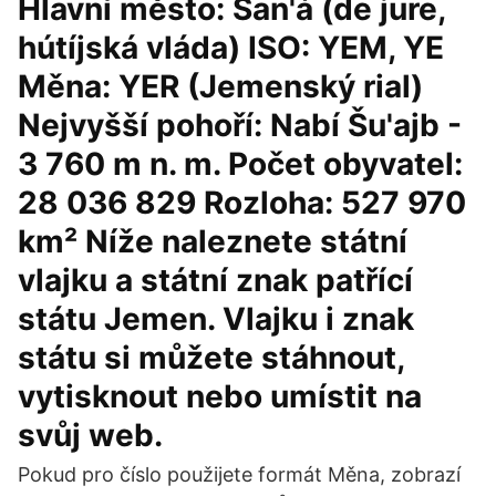
Hlavní město: San'á (de jure,
hútíjská vláda) ISO: YEM, YE
Měna: YER (Jemenský rial)
Nejvyšší pohoří: Nabí Šu'ajb -
3 760 m n. m. Počet obyvatel:
28 036 829 Rozloha: 527 970
km² Níže naleznete státní
vlajku a státní znak patřící
státu Jemen. Vlajku i znak
státu si můžete stáhnout,
vytisknout nebo umístit na
svůj web.
Pokud pro číslo použijete formát Měna, zobrazí