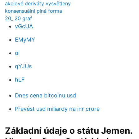
akciové deriváty vysvětleny
konsensuální plná forma
20_ 20 graf
vGcUA
EMyMY
oi
qYJUs
hLF
Dnes cena bitcoinu usd
Převést usd miliardy na inr crore
Základní údaje o státu Jemen.