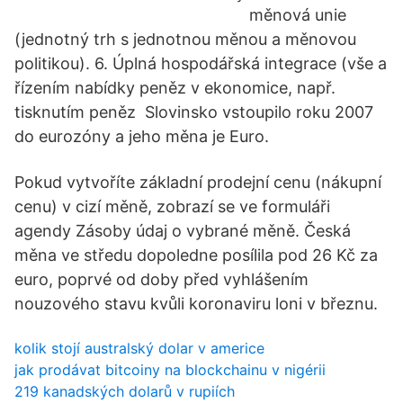
měnová unie
(jednotný trh s jednotnou měnou a měnovou
politikou). 6. Úplná hospodářská integrace (vše a
řízením nabídky peněz v ekonomice, např.
tisknutím peněz Slovinsko vstoupilo roku 2007
do eurozóny a jeho měna je Euro.
Pokud vytvoříte základní prodejní cenu (nákupní
cenu) v cizí měně, zobrazí se ve formuláři
agendy Zásoby údaj o vybrané měně. Česká
měna ve středu dopoledne posílila pod 26 Kč za
euro, poprvé od doby před vyhlášením
nouzového stavu kvůli koronaviru loni v březnu.
kolik stojí australský dolar v americe
jak prodávat bitcoiny na blockchainu v nigérii
219 kanadských dolarů v rupiích