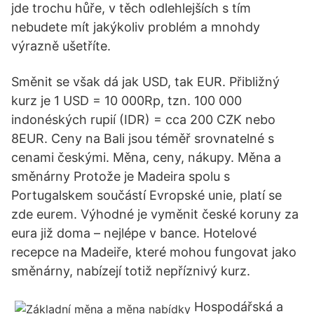
jde trochu hůře, v těch odlehlejších s tím
nebudete mít jakýkoliv problém a mnohdy
výrazně ušetříte.
Směnit se však dá jak USD, tak EUR. Přibližný
kurz je 1 USD = 10 000Rp, tzn. 100 000
indonéských rupií (IDR) = cca 200 CZK nebo
8EUR. Ceny na Bali jsou téměř srovnatelné s
cenami českými. Měna, ceny, nákupy. Měna a
směnárny Protože je Madeira spolu s
Portugalskem součástí Evropské unie, platí se
zde eurem. Výhodné je vyměnit české koruny za
eura již doma – nejlépe v bance. Hotelové
recepce na Madeiře, které mohou fungovat jako
směnárny, nabízejí totiž nepříznivý kurz.
Hospodářská a