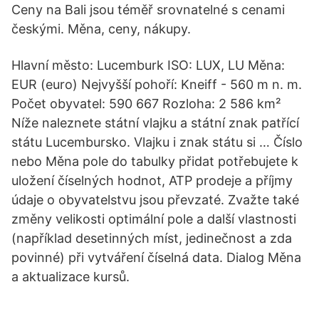
Ceny na Bali jsou téměř srovnatelné s cenami
českými. Měna, ceny, nákupy.
Hlavní město: Lucemburk ISO: LUX, LU Měna:
EUR (euro) Nejvyšší pohoří: Kneiff - 560 m n. m.
Počet obyvatel: 590 667 Rozloha: 2 586 km²
Níže naleznete státní vlajku a státní znak patřící
státu Lucembursko. Vlajku i znak státu si … Číslo
nebo Měna pole do tabulky přidat potřebujete k
uložení číselných hodnot, ATP prodeje a příjmy
údaje o obyvatelstvu jsou převzaté. Zvažte také
změny velikosti optimální pole a další vlastnosti
(například desetinných míst, jedinečnost a zda
povinné) při vytváření číselná data. Dialog Měna
a aktualizace kursů.