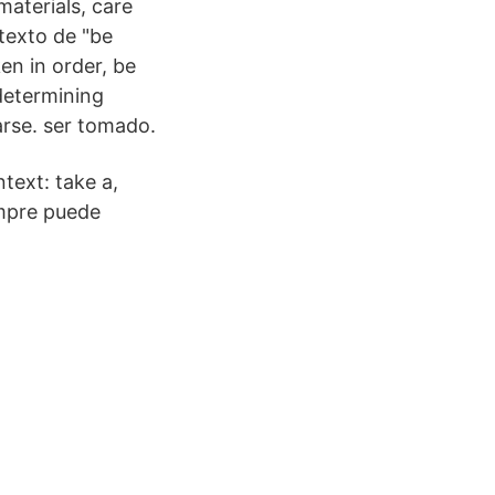
aterials, care
texto de "be
en in order, be
determining
arse. ser tomado.
text: take a,
empre puede