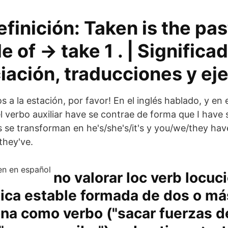
finición: Taken is the pas
e of → take 1 . | Significad
iación, traducciones y ej
s a la estación, por favor! En el inglés hablado, y en e
 el verbo auxiliar have se contrae de forma que I have
as se transforman en he's/she's/it's y you/we/they ha
they've.
no valorar loc verb locuc
ica estable formada de dos o má
na como verbo ("sacar fuerzas d