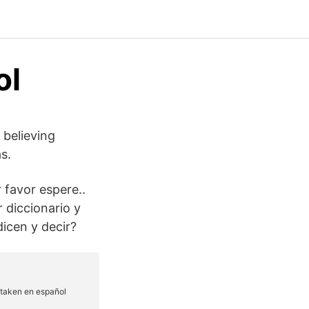
ol
 believing
s.
 favor espere..
r diccionario y
dicen y decir?