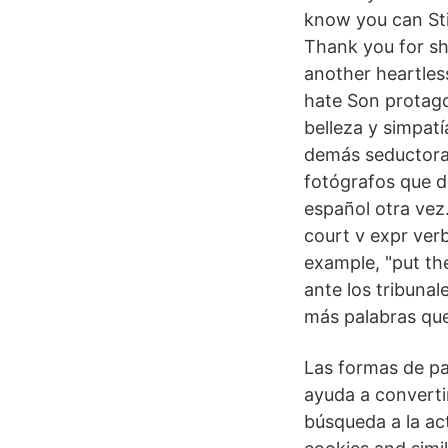
know you can Sti
Thank you for s
another heartles
hate Son protago
belleza y simpat
demás seductora, 
fotógrafos que de
español otra vez
court v expr ver
example, "put th
ante los tribunal
más palabras que
Las formas de pas
ayuda a convertir
búsqueda a la ac