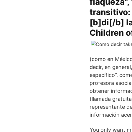
flaqueza",
transitivo
[b]di[/b] 
Children o
(como en México) 
decir, en genera
específico”, com
profesora asociad
obtener informac
(llamada gratuita
representante de
información acer
You only want me 