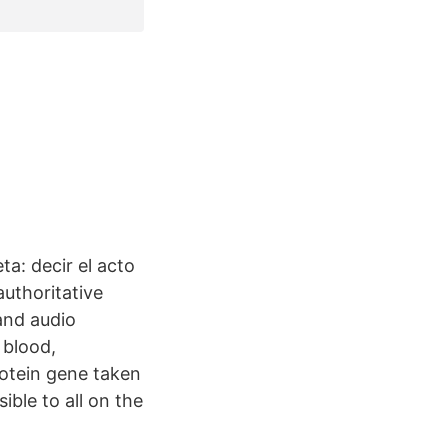
ta: decir el acto
authoritative
and audio
 blood,
otein gene taken
ible to all on the