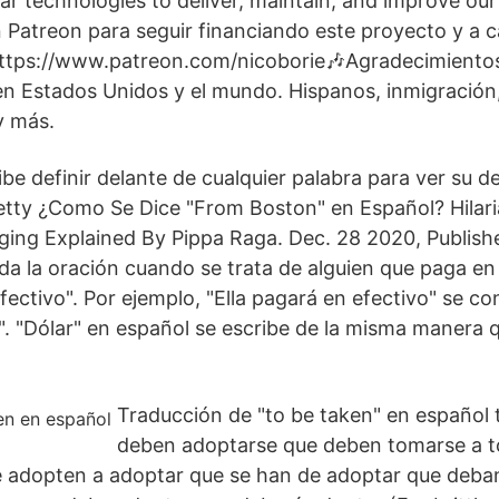
ar technologies to deliver, maintain, and improve our
Patreon para seguir financiando este proyecto y a 
https://www.patreon.com/nicoborie🎶Agradecimiento
en Estados Unidos y el mundo. Hispanos, inmigración,
y más.
ibe definir delante de cualquier palabra para ver su de
etty ¿Como Se Dice "From Boston" en Español? Hilari
ing Explained By Pippa Raga. Dec. 28 2020, Publish
oda la oración cuando se trata de alguien que paga en
fectivo". Por ejemplo, "Ella pagará en efectivo" se con
". "Dólar" en español se escribe de la misma manera 
Traducción de "to be taken" en español 
deben adoptarse que deben tomarse a 
e adopten a adoptar que se han de adoptar que deba