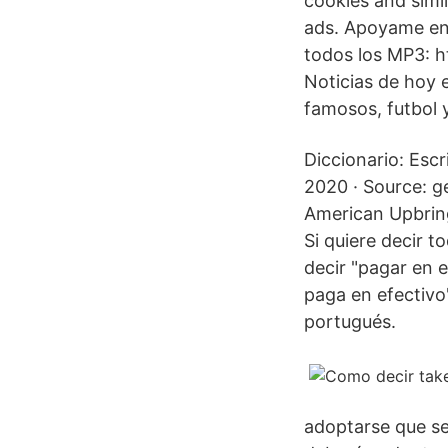
cookies and simil
ads. Apoyame en 
todos los MP3: 
Noticias de hoy 
famosos, futbol 
Diccionario: Escr
2020 · Source: g
American Upbring
Si quiere decir t
decir "pagar en e
paga en efectivo
portugués.
adoptarse que s