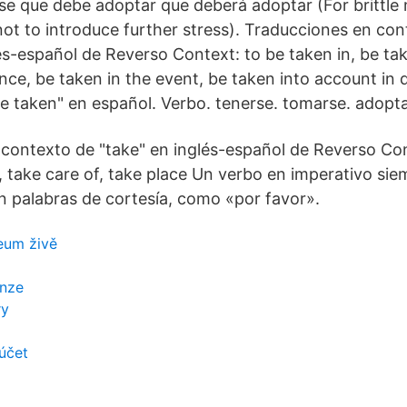
e que debe adoptar que deberá adoptar (For brittle m
not to introduce further stress). Traducciones en con
és-español de Reverso Context: to be taken in, be tak
nce, be taken in the event, be taken into account in 
e taken" en español. Verbo. tenerse. tomarse. adopt
contexto de "take" en inglés-español de Reverso Con
e, take care of, take place Un verbo en imperativo si
 palabras de cortesía, como «por favor».
eum živě
enze
ry
 účet