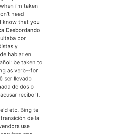
 when i’m taken
on’t need
 I know that you
nica Desbordando
sultaba por
distas y
 de hablar en
añol: be taken to
ng as verb--for
) ser llevado
rmada de dos o
acusar recibo").
e'd etc. Bing te
 transición de la
 vendors use