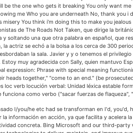
ll be the one who gets it breaking You only want me
howing me Who you are underneath No, thank you i d
s misery You think i’m doing this to make you jealous
nistas de The Roads Not Taken, que dirige la britá
ía y soltando una que otra palabra en español, que re
la actriz se echó a la bolsa a los cerca de 300 perio
sbordaban la sala. Javier y y o tenemos el privilegio
. Estoy muy agradecida con Sally, quien mantuvo Esp
bal expression: Phrase with special meaning functioni
eir heads together," "come to an end." (be prosecuted
es loc verb locución verbal: Unidad léxica estable fo
 funciona como verbo ("sacar fuerzas de flaqueza", "
ado I/you/he etc had se transforman en I'd, you'd, h
 la información en acción, ya que facilita y acelera la
tividad concreta. Bing Microsoft and our third-party