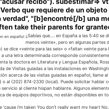
 "acusar recibo"). subestimar⇒ vt
: Verbo que requiere de un objeto 
la verdad", "[b]encontré[/b] una m
ften take their parents for grante
¿Sabías que…. en España a las 5:40 se di
menos veinte», pero en algunas partes 
se dice «veinte para las seis» o «faltan veinte para l
l, a una letra determinada corresponde consistentem
enta la doctora en Literatura y Lengua Española, Rosa
a de Visitas guiadas a las instalaciones en Washingt
ión acerca de las visitas guiadas en español, llame a
) o al (202) 874-2330 (local). Puede solicitar hablar 
 servicio al cliente hispan hablante. Algunos element
ca de equipos deportivos, no están disponibles en to
‘cause i’m taken You don’t really want my heart No, y