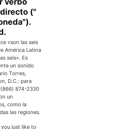
r verbo
directo ("
oneda").
d.
ce «son las seis
de América Latina
as seis». Es
ente un sonido
rio Torres,
on, D.C.: para
l (866) 874-2330
con un
os, como la
das las regiones.
ou just like to