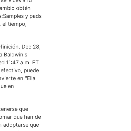
 services and
cambio obtén
s:Samples y pads
 el tiempo,
finición. Dec 28,
a Baldwin's
ed 11:47 a.m. ET
 efectivo, puede
vierte en "Ella
que en
tenerse que
tomar que han de
n adoptarse que