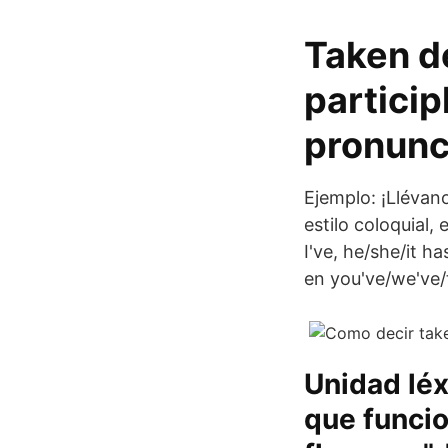
Taken de
participl
pronunc
Ejemplo: ¡Llévano
estilo coloquial,
I've, he/she/it h
en you've/we've/
Unidad léx
que funcio