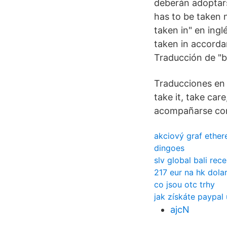
deberán adoptars
has to be taken 
taken in" en ingl
taken in accorda
Traducción de "b
Traducciones en 
take it, take car
acompañarse con
akciový graf ether
dingoes
slv global bali rec
217 eur na hk dola
co jsou otc trhy
jak získáte paypal
ajcN