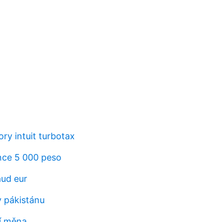
ry intuit turbotax
ince 5 000 peso
ud eur
 pákistánu
ní měna