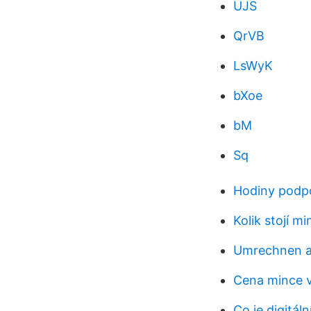
UJS
QrVB
LsWyK
bXoe
bM
Sq
Hodiny podpo
Kolik stojí m
Umrechnen a
Cena mince v
Co je digitál