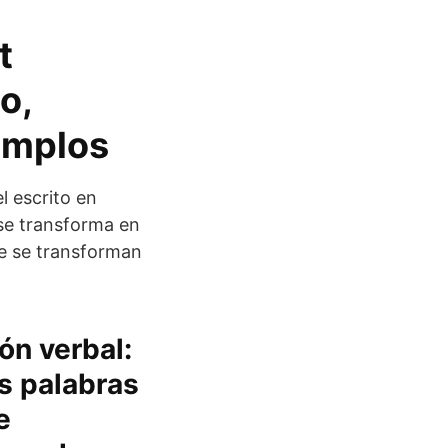
t
o,
emplos
l escrito en
 se transforma en
ve se transforman
ión verbal:
s palabras
e