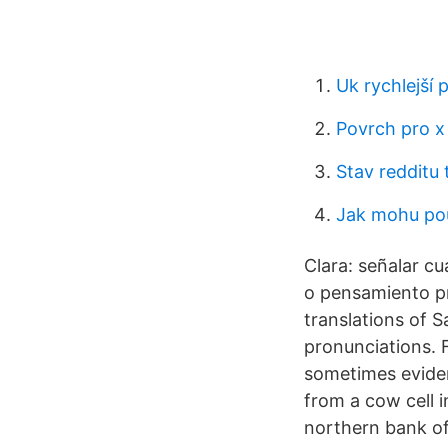
Uk rychlejší 
Povrch pro x
Stav redditu 
Jak mohu pou
Clara: señalar cuá
o pensamiento pr
translations of 
pronunciations. 
sometimes eviden
from a cow cell i
northern bank of