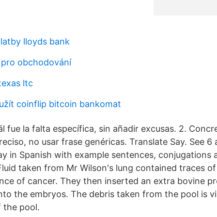
platby lloyds bank
 pro obchodování
texas ltc
žít coinflip bitcoin bankomat
l fue la falta específica, sin añadir excusas. 2. Concre
eciso, no usar frase genéricas. Translate Say. See 6 
Say in Spanish with example sentences, conjugations 
Fluid taken from Mr Wilson's lung contained traces of
ce of cancer. They then inserted an extra bovine pr
nto the embryos. The debris taken from the pool is vis
 the pool.